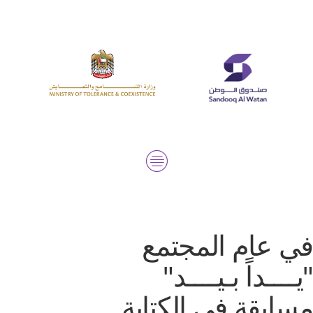
في عام المجتمع​
"يــــداً بـيــــد"
مسابقة في الكتابة